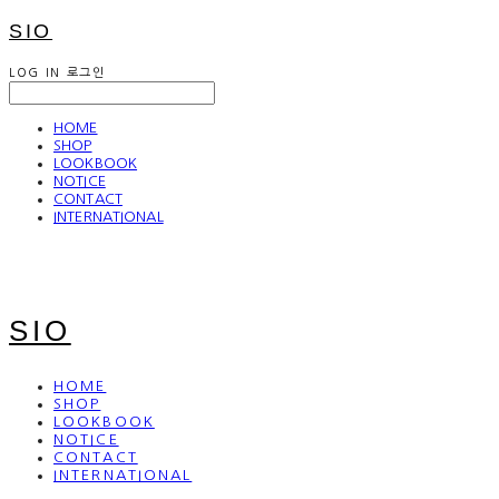
SIO
LOG IN
로그인
HOME
SHOP
LOOKBOOK
NOTICE
CONTACT
INTERNATIONAL
SIO
HOME
SHOP
LOOKBOOK
NOTICE
CONTACT
INTERNATIONAL