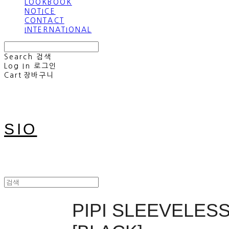
LOOKBOOK
NOTICE
CONTACT
INTERNATIONAL
Search
검색
Log In
로그인
Cart
장바구니
SIO
PIPI SLEEVELES