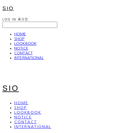
SIO
LOG IN
로그인
HOME
SHOP
LOOKBOOK
NOTICE
CONTACT
INTERNATIONAL
SIO
HOME
SHOP
LOOKBOOK
NOTICE
CONTACT
INTERNATIONAL