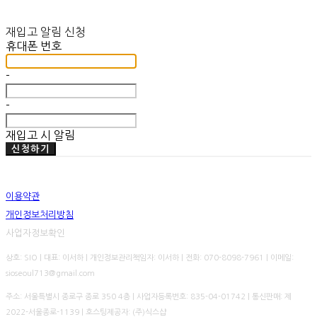
재입고 알림 신청
휴대폰 번호
-
-
재입고 시 알림
신청하기
이용약관
개인정보처리방침
사업자정보확인
상호: SIO | 대표: 이서하 | 개인정보관리책임자: 이서하 | 전화: 070-8098-7961 | 이메일:
sioseoul713@gmail.com
주소: 서울특별시 종로구 종로 350 4층 | 사업자등록번호:
835-04-01742
| 통신판매:
제
2022-서울종로-1139
| 호스팅제공자: (주)식스샵