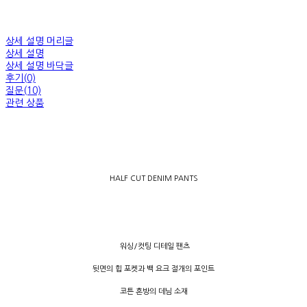
상세 설명 머리글
상세 설명
상세 설명 바닥글
후기(0)
질문(10)
관련 상품
HALF CUT DENIM PANTS
워싱
/
컷팅 디테일 팬츠
뒷면의 힙 포켓과 백 요크 절개의 포인트
코튼 혼방의 데님 소재