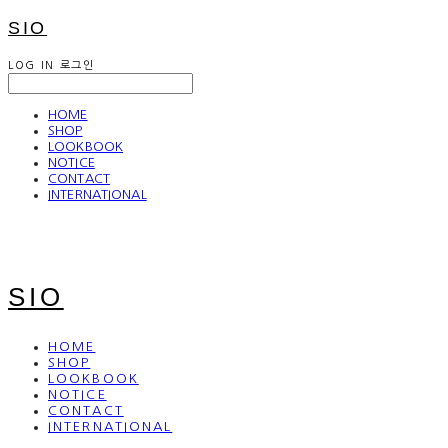
SIO
LOG IN
로그인
HOME
SHOP
LOOKBOOK
NOTICE
CONTACT
INTERNATIONAL
SIO
HOME
SHOP
LOOKBOOK
NOTICE
CONTACT
INTERNATIONAL