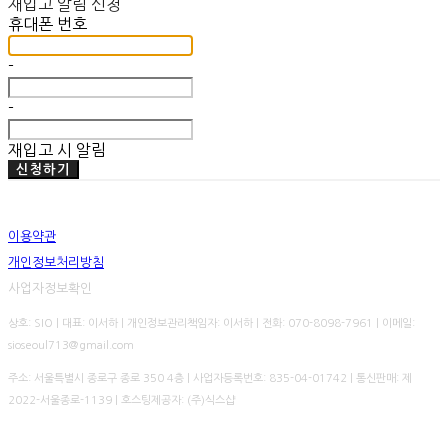
재입고 알림 신청
휴대폰 번호
-
-
재입고 시 알림
신청하기
이용약관
개인정보처리방침
사업자정보확인
상호: SIO | 대표: 이서하 | 개인정보관리책임자: 이서하 | 전화: 070-8098-7961 | 이메일:
sioseoul713@gmail.com
주소: 서울특별시 종로구 종로 350 4층 | 사업자등록번호:
835-04-01742
| 통신판매:
제
2022-서울종로-1139
| 호스팅제공자: (주)식스샵