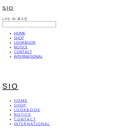
SIO
LOG IN
로그인
HOME
SHOP
LOOKBOOK
NOTICE
CONTACT
INTERNATIONAL
SIO
HOME
SHOP
LOOKBOOK
NOTICE
CONTACT
INTERNATIONAL