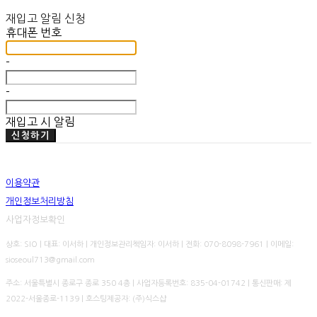
재입고 알림 신청
휴대폰 번호
-
-
재입고 시 알림
신청하기
이용약관
개인정보처리방침
사업자정보확인
상호: SIO | 대표: 이서하 | 개인정보관리책임자: 이서하 | 전화: 070-8098-7961 | 이메일:
sioseoul713@gmail.com
주소: 서울특별시 종로구 종로 350 4층 | 사업자등록번호:
835-04-01742
| 통신판매:
제
2022-서울종로-1139
| 호스팅제공자: (주)식스샵