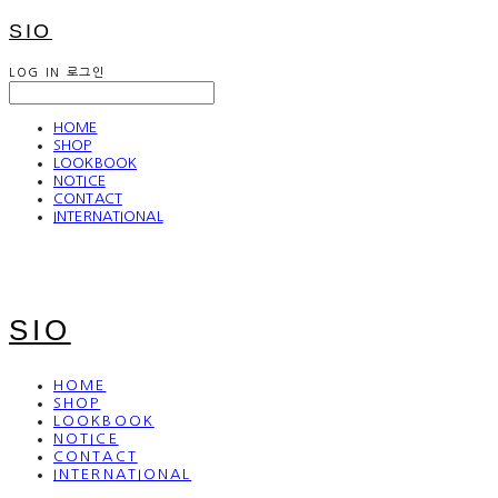
SIO
LOG IN
로그인
HOME
SHOP
LOOKBOOK
NOTICE
CONTACT
INTERNATIONAL
SIO
HOME
SHOP
LOOKBOOK
NOTICE
CONTACT
INTERNATIONAL