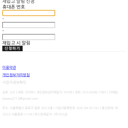
재입고 알림 신청
휴대폰 번호
-
-
재입고 시 알림
신청하기
이용약관
개인정보처리방침
사업자정보확인
상호: SIO | 대표: 이서하 | 개인정보관리책임자: 이서하 | 전화: 070-8098-7961 | 이메일:
sioseoul713@gmail.com
주소: 서울특별시 종로구 종로 350 4층 | 사업자등록번호:
835-04-01742
| 통신판매:
제
2022-서울종로-1139
| 호스팅제공자: (주)식스샵