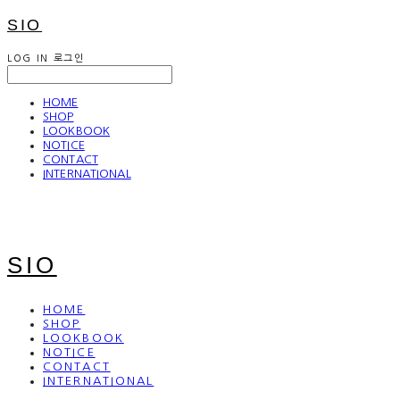
SIO
LOG IN
로그인
HOME
SHOP
LOOKBOOK
NOTICE
CONTACT
INTERNATIONAL
SIO
HOME
SHOP
LOOKBOOK
NOTICE
CONTACT
INTERNATIONAL