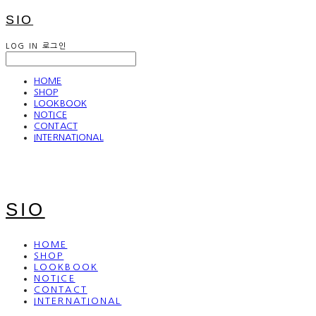
SIO
LOG IN
로그인
HOME
SHOP
LOOKBOOK
NOTICE
CONTACT
INTERNATIONAL
SIO
HOME
SHOP
LOOKBOOK
NOTICE
CONTACT
INTERNATIONAL