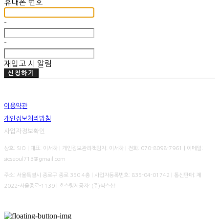
휴대폰 번호
-
-
재입고 시 알림
신청하기
이용약관
개인정보처리방침
사업자정보확인
상호: SIO | 대표: 이서하 | 개인정보관리책임자: 이서하 | 전화: 070-8098-7961 | 이메일:
sioseoul713@gmail.com
주소: 서울특별시 종로구 종로 350 4층 | 사업자등록번호:
835-04-01742
| 통신판매:
제
2022-서울종로-1139
| 호스팅제공자: (주)식스샵