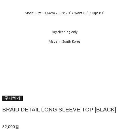
Model Size : 174cm / Bust 79” / Waist 62” / Hips 83”
Dry cleaning only
Made in South Korea
구매하기
BRAID DETAIL LONG SLEEVE TOP [BLACK]
82,000원