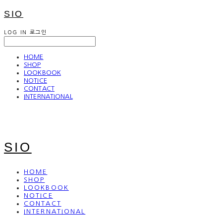
SIO
LOG IN
로그인
HOME
SHOP
LOOKBOOK
NOTICE
CONTACT
INTERNATIONAL
SIO
HOME
SHOP
LOOKBOOK
NOTICE
CONTACT
INTERNATIONAL