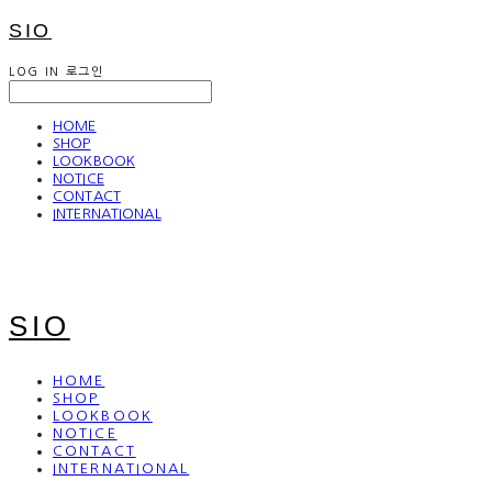
SIO
LOG IN
로그인
HOME
SHOP
LOOKBOOK
NOTICE
CONTACT
INTERNATIONAL
SIO
HOME
SHOP
LOOKBOOK
NOTICE
CONTACT
INTERNATIONAL