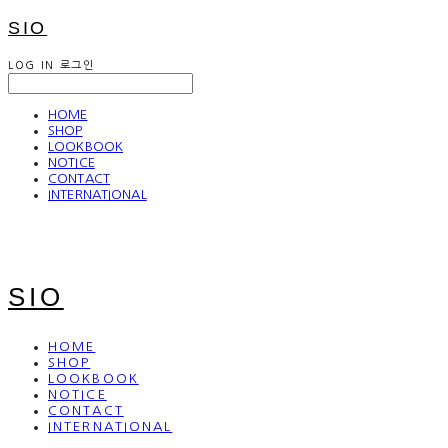
SIO
LOG IN
로그인
HOME
SHOP
LOOKBOOK
NOTICE
CONTACT
INTERNATIONAL
SIO
HOME
SHOP
LOOKBOOK
NOTICE
CONTACT
INTERNATIONAL