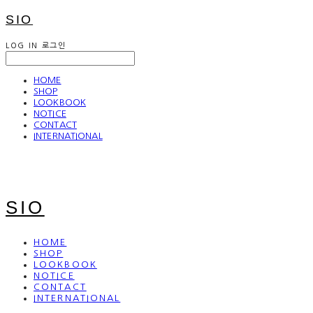
SIO
LOG IN
로그인
HOME
SHOP
LOOKBOOK
NOTICE
CONTACT
INTERNATIONAL
SIO
HOME
SHOP
LOOKBOOK
NOTICE
CONTACT
INTERNATIONAL