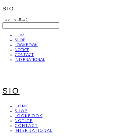
SIO
LOG IN
로그인
HOME
SHOP
LOOKBOOK
NOTICE
CONTACT
INTERNATIONAL
SIO
HOME
SHOP
LOOKBOOK
NOTICE
CONTACT
INTERNATIONAL