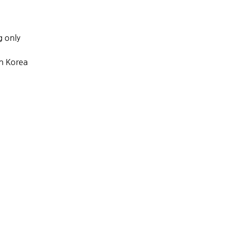
g only
h Korea