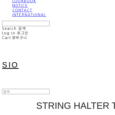
LOOKBOOK
NOTICE
CONTACT
INTERNATIONAL
Search
검색
Log In
로그인
Cart
장바구니
SIO
STRING HALTER 