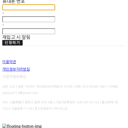
휴대폰 번호
-
-
재입고 시 알림
신청하기
이용약관
개인정보처리방침
사업자정보확인
상호: SIO | 대표: 이서하 | 개인정보관리책임자: 이서하 | 전화: 070-8098-7961 | 이메일:
sioseoul713@gmail.com
주소: 서울특별시 종로구 종로 350 4층 | 사업자등록번호:
835-04-01742
| 통신판매:
제
2022-서울종로-1139
| 호스팅제공자: (주)식스샵