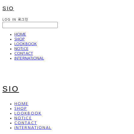
SIO
LOG IN
로그인
HOME
SHOP
LOOKBOOK
NOTICE
CONTACT
INTERNATIONAL
SIO
HOME
SHOP
LOOKBOOK
NOTICE
CONTACT
INTERNATIONAL