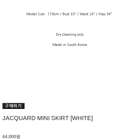
Model Size : 170cm / Bust 33” / Waist 24” / Hips 34”
Dry cleaning only
Made in South Korea
구매하기
JACQUARD MINI SKIRT [WHITE]
64,000원