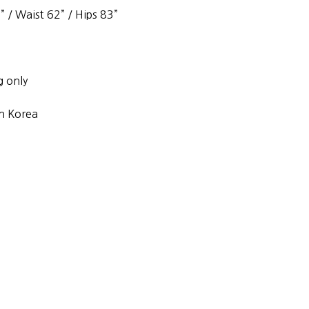
 / Waist 62” / Hips 83”
g only
h Korea