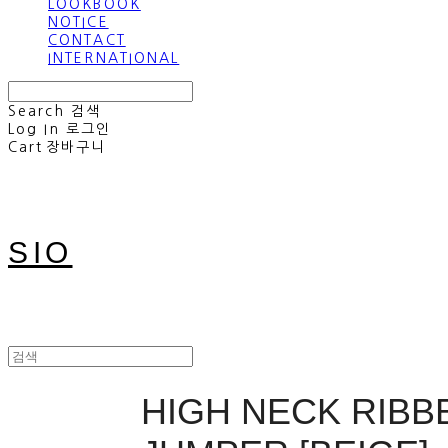
LOOKBOOK
NOTICE
CONTACT
INTERNATIONAL
Search
검색
Log In
로그인
Cart
장바구니
SIO
HIGH NECK RIBB