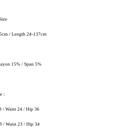
Size
6.5cm / Length 24-137cm
 Rayon 15% / Span 5%
e :
 / Waist 24 / Hip 36
8 / Waist 23 / Hip 34